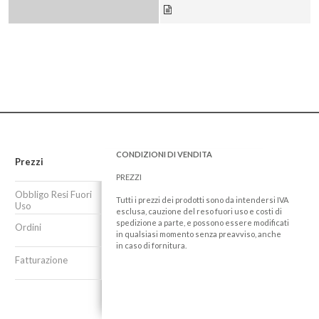
CONDIZIONI DI VENDITA
Prezzi
PREZZI
Obbligo Resi Fuori
Tutti i prezzi dei prodotti sono da intendersi IVA
Uso
esclusa, cauzione del reso fuori uso e costi di
spedizione a parte, e possono essere modificati
Ordini
in qualsiasi momento senza preavviso, anche
in caso di fornitura.
Fatturazione