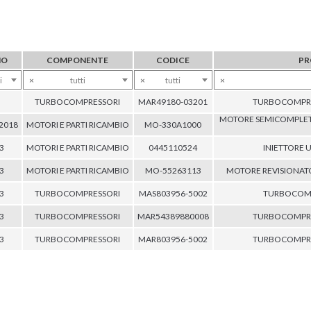
NO
COMPONENTE
CODICE
PR
i
×
tutti
×
tutti
×
TURBOCOMPRESSORI
MAR49180-03201
TURBOCOMPRE
MOTORE SEMICOMPLETO
 2018
MOTORI E PARTI RICAMBIO
MO-330A1000
3
MOTORI E PARTI RICAMBIO
0445110524
INIETTORE U
3
MOTORI E PARTI RICAMBIO
MO-55263113
MOTORE REVISIONAT
3
TURBOCOMPRESSORI
MAS803956-5002
TURBOCOM
3
TURBOCOMPRESSORI
MAR54389880008
TURBOCOMPRE
3
TURBOCOMPRESSORI
MAR803956-5002
TURBOCOMPRE