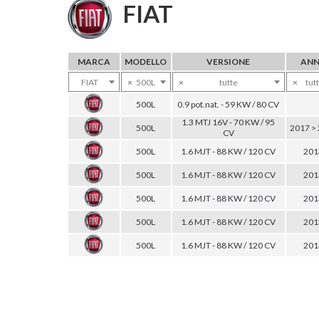
FIAT
MARCA
MODELLO
VERSIONE
AN
FIAT
×
500L
×
tutte
×
tutt
500L
0.9 pot.nat. - 59 KW / 80 CV
1.3 MTJ 16V - 70 KW / 95
500L
2017 >
CV
500L
1.6 MJT - 88 KW / 120 CV
201
500L
1.6 MJT - 88 KW / 120 CV
201
500L
1.6 MJT - 88 KW / 120 CV
201
500L
1.6 MJT - 88 KW / 120 CV
201
500L
1.6 MJT - 88 KW / 120 CV
201