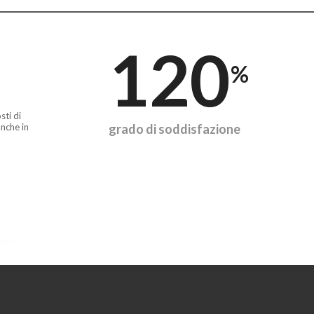
120
%
sti di
nche in
grado di soddisfazione