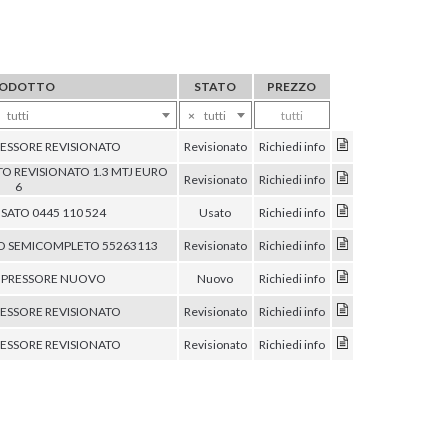
ODOTTO
STATO
PREZZO
tutti
×
tutti
tutti
SSORE REVISIONATO
Revisionato
Richiedi info
 REVISIONATO 1.3 MTJ EURO
Revisionato
Richiedi info
6
SATO 0445 110 524
Usato
Richiedi info
O SEMICOMPLETO 55263113
Revisionato
Richiedi info
PRESSORE NUOVO
Nuovo
Richiedi info
SSORE REVISIONATO
Revisionato
Richiedi info
SSORE REVISIONATO
Revisionato
Richiedi info