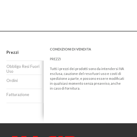
CONDIZIONI DI VENDITA
Prezzi
PREZZI
Obbligo Resi Fuori
Tutti i prezzi dei prodotti sono da intendersi IVA
Uso
esclusa, cauzione del reso fuori uso e costi di
spedizione a parte, e possono essere modificati
Ordini
in qualsiasi momento senza preavviso, anche
in caso di fornitura.
Fatturazione