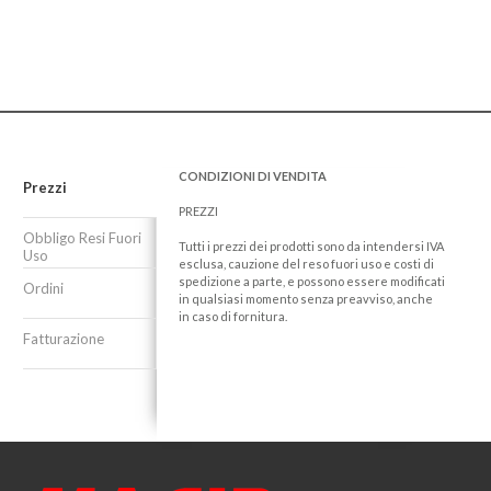
CONDIZIONI DI VENDITA
Prezzi
PREZZI
Obbligo Resi Fuori
Tutti i prezzi dei prodotti sono da intendersi IVA
Uso
esclusa, cauzione del reso fuori uso e costi di
spedizione a parte, e possono essere modificati
Ordini
in qualsiasi momento senza preavviso, anche
in caso di fornitura.
Fatturazione