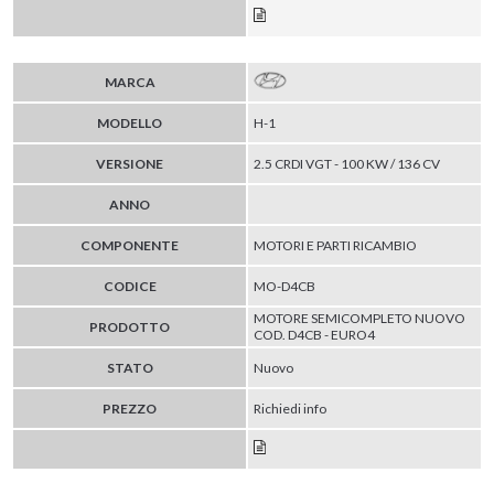
MARCA
MODELLO
H-1
VERSIONE
2.5 CRDI VGT - 100 KW / 136 CV
ANNO
COMPONENTE
MOTORI E PARTI RICAMBIO
CODICE
MO-D4CB
MOTORE SEMICOMPLETO NUOVO
PRODOTTO
COD. D4CB - EURO4
STATO
Nuovo
PREZZO
Richiedi info