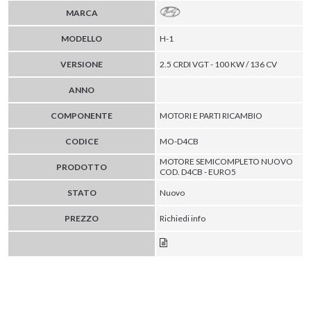
MARCA
MODELLO
H-1
VERSIONE
2.5 CRDI VGT - 100 KW / 136 CV
ANNO
COMPONENTE
MOTORI E PARTI RICAMBIO
CODICE
MO-D4CB
MOTORE SEMICOMPLETO NUOVO
PRODOTTO
COD. D4CB - EURO5
STATO
Nuovo
PREZZO
Richiedi info