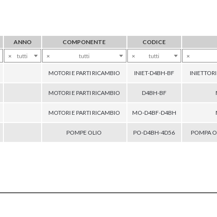
ANNO
COMPONENTE
CODICE
×
tutti
×
tutti
×
tutti
×
MOTORI E PARTI RICAMBIO
INIET-D4BH-BF
INIETTOR
MOTORI E PARTI RICAMBIO
D4BH-BF
MOTORI E PARTI RICAMBIO
MO-D4BF-D4BH
POMPE OLIO
PO-D4BH-4D56
POMPA O