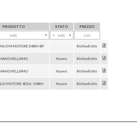
PRODOTTO
STATO
PREZZO
tutti
×
tutti
tutti
I NUOVI MOTORE D4BH-BF
Richiedi info
MANOVELLISMO
Nuovo
Richiedi info
MANOVELLISMO
Nuovo
Richiedi info
LIO MOTORE 4D56 - D4BH
Nuovo
Richiedi info