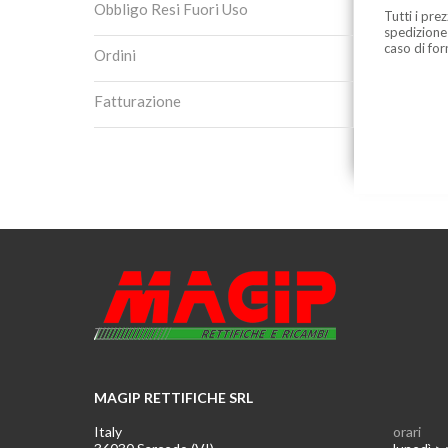
Obbligo Resi Fuori Uso
Tutti i pre
spedizione
caso di for
Ordini
Fatturazione
MAGIP RETTIFICHE SRL
Italy
orari