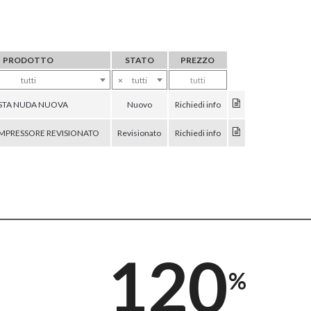
PRODOTTO
STATO
PREZZO
tutti
×
tutti
tutti
STA NUDA NUOVA
Nuovo
Richiedi info
PRESSORE REVISIONATO
Revisionato
Richiedi info
120
%