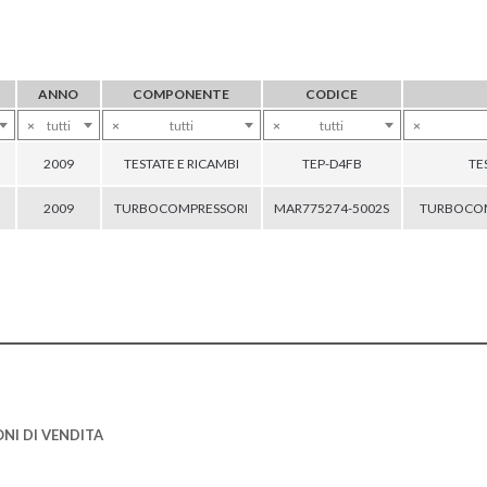
ANNO
COMPONENTE
CODICE
×
tutti
×
tutti
×
tutti
×
2009
TESTATE E RICAMBI
TEP-D4FB
TE
2009
TURBOCOMPRESSORI
MAR775274-5002S
TURBOCOM
NI DI VENDITA