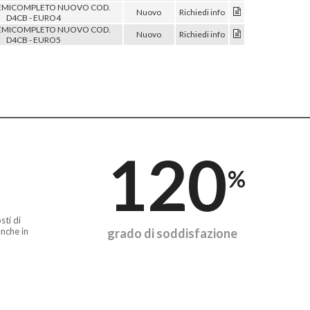
EMICOMPLETO NUOVO COD.
Nuovo
Richiedi info
D4CB - EURO4
EMICOMPLETO NUOVO COD.
Nuovo
Richiedi info
D4CB - EURO5
120
%
sti di
nche in
grado di soddisfazione