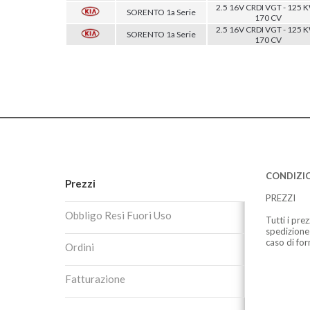
2.5 16V CRDI VGT - 125 K
SORENTO 1a Serie
170 CV
2.5 16V CRDI VGT - 125 K
SORENTO 1a Serie
170 CV
CONDIZIO
Prezzi
PREZZI
Obbligo Resi Fuori Uso
Tutti i pre
spedizione
caso di for
Ordini
Fatturazione