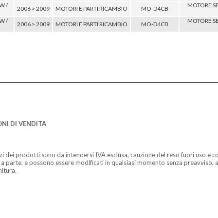
W /
MOTORE S
2006 > 2009
MOTORI E PARTI RICAMBIO
MO-D4CB
W /
MOTORE S
2006 > 2009
MOTORI E PARTI RICAMBIO
MO-D4CB
NI DI VENDITA
zzi dei prodotti sono da intendersi IVA esclusa, cauzione del reso fuori uso e co
 a parte, e possono essere modificati in qualsiasi momento senza preavviso, a
nitura.