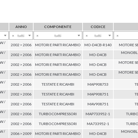
ANNO
COMPONENTE
CODICE
×
tutti
×
tutti
×
tutti
×
W /
2002 > 2006
MOTORI E PARTI RICAMBIO
MO-D4CB-R140
MOTORE S
W /
MONOBLO
2002 > 2006
MOTORI E PARTI RICAMBIO
MO-D4CB
W /
MOTORE S
2002 > 2006
MOTORI E PARTI RICAMBIO
MO-D4CB
W /
MOTORE S
2002 > 2006
MOTORI E PARTI RICAMBIO
MO-D4CB
W /
2002 > 2006
TESTATE E RICAMBI
MAP908753
T
W /
2002 > 2006
TESTATE E RICAMBI
MAP908751
T
W /
2002 > 2006
TESTATE E RICAMBI
MAV908751
T
W /
2002 > 2006
TURBOCOMPRESSORI
MAP733952-1
TURB
W /
2002 > 2006
TURBOCOMPRESSORI
MA733952-1
TURB
W /
MONOBLO
2006 > 2009
MOTORI E PARTI RICAMBIO
MO-D4CB