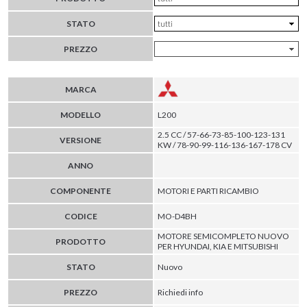
STATO
PREZZO
MARCA
MODELLO
L200
2.5 CC / 57-66-73-85-100-123-131
VERSIONE
KW / 78-90-99-116-136-167-178 CV
ANNO
COMPONENTE
MOTORI E PARTI RICAMBIO
CODICE
MO-D4BH
MOTORE SEMICOMPLETO NUOVO
PRODOTTO
PER HYUNDAI, KIA E MITSUBISHI
STATO
Nuovo
PREZZO
Richiedi info