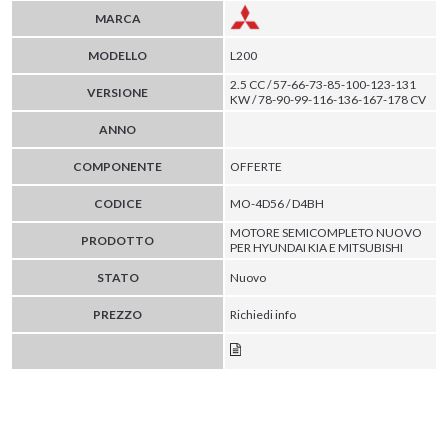
MARCA
MODELLO
L200
2.5 CC / 57-66-73-85-100-123-131
VERSIONE
KW / 78-90-99-116-136-167-178 CV
ANNO
COMPONENTE
OFFERTE
CODICE
MO-4D56 / D4BH
MOTORE SEMICOMPLETO NUOVO
PRODOTTO
PER HYUNDAI KIA E MITSUBISHI
STATO
Nuovo
PREZZO
Richiedi info