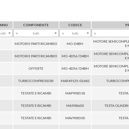
NNO
COMPONENTE
CODICE
P
tutti
×
tutti
×
tutti
×
MOTORE SEMICOMPLE
MOTORI E PARTI RICAMBIO
MO-D4BH
E 
MOTORE SEMICOMPLE
MOTORI E PARTI RICAMBIO
MO-4D56 / D4BH
E 
MOTORE SEMICOMPLE
OFFERTE
MO-4D56 / D4BH
E 
TURBOCOMPRESSORI
MAR49135-02682
TURBOCOMPR
TESTATE E RICAMBI
MAP908518
TESTA
TESTATE E RICAMBI
MA908600
TESTA CILINDR
TESTATE E RICAMBI
MAV908500
TESTA