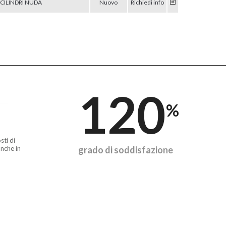
 CILINDRI NUDA
Nuovo
Richiedi info
120
%
sti di
nche in
grado di soddisfazione