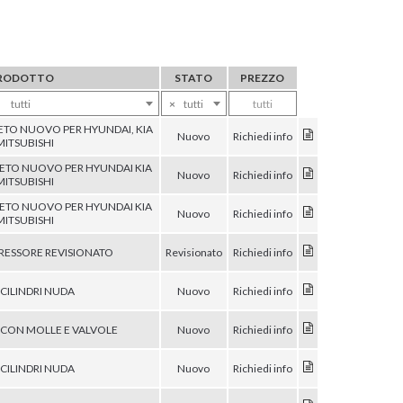
RODOTTO
STATO
PREZZO
tutti
×
tutti
tutti
TO NUOVO PER HYUNDAI, KIA
Nuovo
Richiedi info
MITSUBISHI
TO NUOVO PER HYUNDAI KIA
Nuovo
Richiedi info
MITSUBISHI
TO NUOVO PER HYUNDAI KIA
Nuovo
Richiedi info
MITSUBISHI
ESSORE REVISIONATO
Revisionato
Richiedi info
 CILINDRI NUDA
Nuovo
Richiedi info
I CON MOLLE E VALVOLE
Nuovo
Richiedi info
 CILINDRI NUDA
Nuovo
Richiedi info