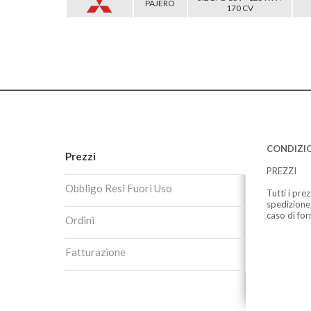
PAJERO
170 CV
CONDIZIO
Prezzi
PREZZI
Obbligo Resi Fuori Uso
Tutti i pre
spedizione
caso di for
Ordini
Fatturazione