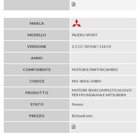
MARCA
MODELLO
PAJERO SPORT
VERSIONE
2.5 CC / 85 KW / 116 CV
ANNO
COMPONENTE
MOTORI E PARTI RICAMBIO
CODICE
MO-4D56 / D4BH
MOTORE SEMICOMPLETO NUOVO
PRODOTTO
PER HYUNDAI KIA E MITSUBISHI
STATO
Nuovo
PREZZO
Richiedi info