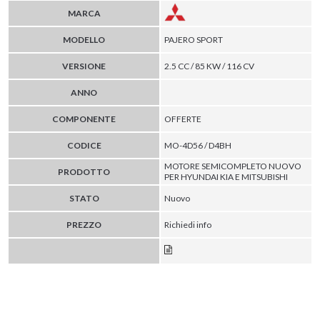
MARCA
MODELLO
PAJERO SPORT
VERSIONE
2.5 CC / 85 KW / 116 CV
ANNO
COMPONENTE
OFFERTE
CODICE
MO-4D56 / D4BH
MOTORE SEMICOMPLETO NUOVO
PRODOTTO
PER HYUNDAI KIA E MITSUBISHI
STATO
Nuovo
PREZZO
Richiedi info