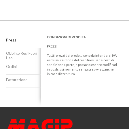
CONDIZIONI DI VENDITA
Prezzi
PREZZI
Obbligo Resi Fuori
Tutti i prezzi dei prodotti sono da intendersi IVA
Uso
esclusa, cauzione del reso fuori uso e costi di
spedizione a parte, e possono essere modificati
Ordini
in qualsiasi momento senza preavviso, anche
in caso di fornitura.
Fatturazione