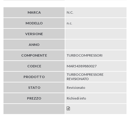
MARCA
N.C.
MODELLO
n.c.
VERSIONE
ANNO
COMPONENTE
TURBOCOMPRESSORI
CODICE
MAR54389880027
TURBOCOMPRESSORE
PRODOTTO
REVISIONATO
STATO
Revisionato
PREZZO
Richiedi info