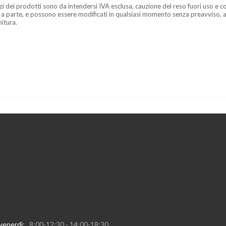
zzi dei prodotti sono da intendersi IVA esclusa, cauzione del reso fuori uso e co
 a parte, e possono essere modificati in qualsiasi momento senza preavviso, a
nitura.
 venerdì:
8:00-12:30 - 14:00-18:30