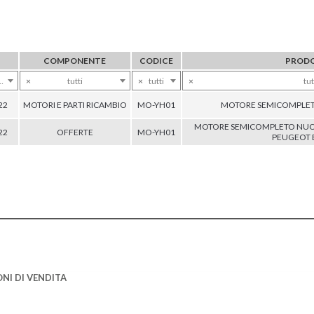
COMPONENTE
CODICE
PROD
×
tutti
×
tutti
×
tut
22
MOTORI E PARTI RICAMBIO
MO-YH01
MOTORE SEMICOMPLET
MOTORE SEMICOMPLETO NUOVO
22
OFFERTE
MO-YH01
PEUGEOT 
NI DI VENDITA