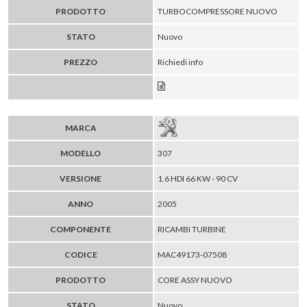
PRODOTTO
TURBOCOMPRESSORE NUOVO
STATO
Nuovo
PREZZO
Richiedi info
MARCA
MODELLO
307
VERSIONE
1.6 HDI 66 KW - 90 CV
ANNO
2005
COMPONENTE
RICAMBI TURBINE
CODICE
MAC49173-07508
PRODOTTO
CORE ASSY NUOVO
STATO
Nuovo