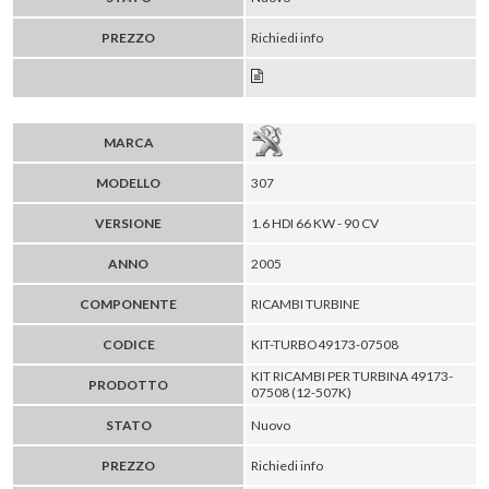
PREZZO
Richiedi info
MARCA
MODELLO
307
VERSIONE
1.6 HDI 66 KW - 90 CV
ANNO
2005
COMPONENTE
RICAMBI TURBINE
CODICE
KIT-TURBO49173-07508
KIT RICAMBI PER TURBINA 49173-
PRODOTTO
07508 (12-507K)
STATO
Nuovo
PREZZO
Richiedi info