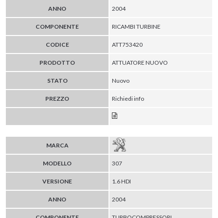
ANNO
2004
COMPONENTE
RICAMBI TURBINE
CODICE
ATT753420
PRODOTTO
ATTUATORE NUOVO
STATO
Nuovo
PREZZO
Richiedi info
MARCA
MODELLO
307
VERSIONE
1.6 HDI
ANNO
2004
COMPONENTE
TURBOCOMPRESSORI