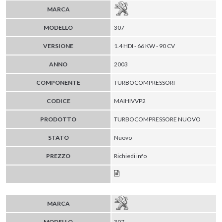
MARCA
MODELLO
307
VERSIONE
1.4 HDI - 66 KW - 90 CV
ANNO
2003
COMPONENTE
TURBOCOMPRESSORI
CODICE
MAIHIVVP2
PRODOTTO
TURBOCOMPRESSORE NUOVO
STATO
Nuovo
PREZZO
Richiedi info
MARCA
MODELLO
307