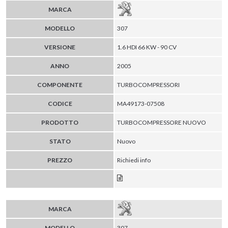
MARCA
MODELLO
307
VERSIONE
1.6 HDI 66 KW - 90 CV
ANNO
2005
COMPONENTE
TURBOCOMPRESSORI
CODICE
MA49173-07508
PRODOTTO
TURBOCOMPRESSORE NUOVO
STATO
Nuovo
PREZZO
Richiedi info
MARCA
MODELLO
307