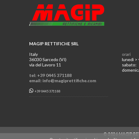
MAGIP RETTIFICHE SRL
Italy
orari
36030 Sarcedo (VI)
lunedì >
via del Lavoro 11
sabato
domeni
tel: +39 0445 371188
email: info@magiprettifiche.com
+39 0445 371188
© 2026 MAGIP RET