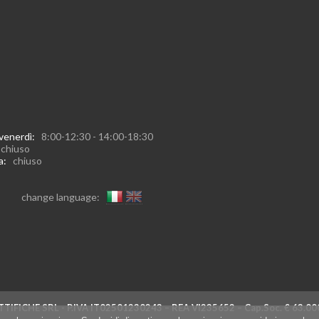
 venerdì:
8:00-12:30 - 14:00-18:30
:
chiuso
ca:
chiuso
change language:
TIFICHE SRL - P.IVA IT02501230243 – REA VI235652 – Cap.Soc. € 63