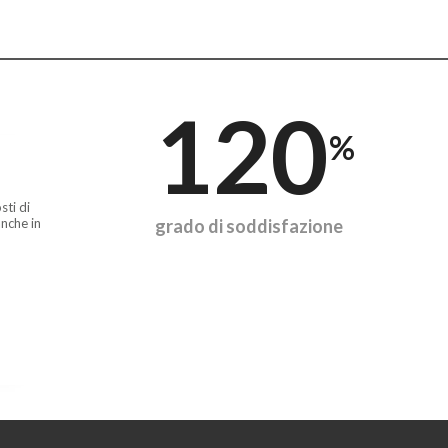
120
%
sti di
nche in
grado di soddisfazione