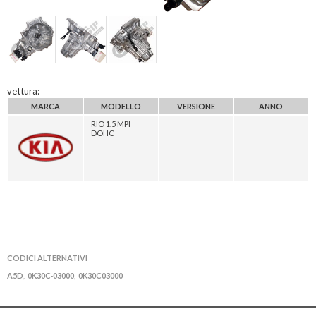
vettura:
MARCA
MODELLO
VERSIONE
ANNO
RIO 1.5 MPI
DOHC
CODICI ALTERNATIVI
A5D
0K30C-03000
0K30C03000
,
,