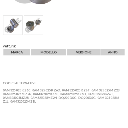
vettura:
MARCA
MODELLO
VERSIONE
ANNO
CODICI ALTERNATIVI
0AM 325 025 K Z6C
0AM 325 025 K Z6D
0AM 325 025 K Z6T
0AM 325 025 M Z2B
,
,
,
,
0AM 325 025 M Z2N
0AM325025KZ6C
0AM325025KZ6D
0AM325025KZ6T
,
,
,
,
0AM325025MZ2B
0AM325025MZ2N
DQ200 DSG
DQ200DSG
0AM 325 025 M
,
,
,
,
Z1L
0AM325025MZ1L
,