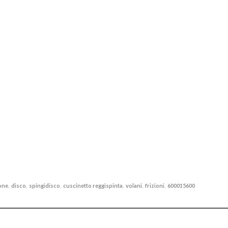
ione
disco
spingidisco
cuscinetto reggispinta
volani
frizioni
600015600
,
,
,
,
,
,