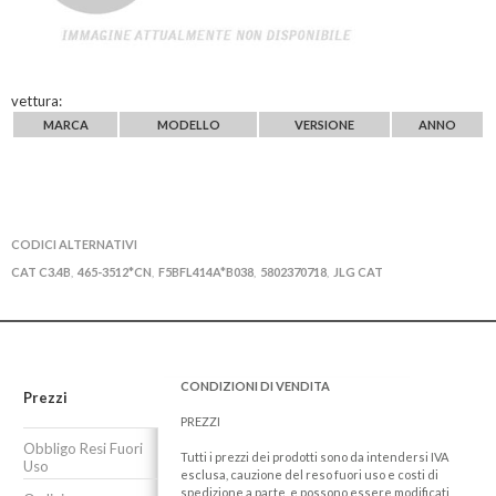
vettura:
MARCA
MODELLO
VERSIONE
ANNO
CODICI ALTERNATIVI
CAT C3.4B
465-3512*CN
F5BFL414A*B038
5802370718
JLG CAT
,
,
,
,
CONDIZIONI DI VENDITA
Prezzi
PREZZI
Obbligo Resi Fuori
Tutti i prezzi dei prodotti sono da intendersi IVA
Uso
esclusa, cauzione del reso fuori uso e costi di
spedizione a parte, e possono essere modificati