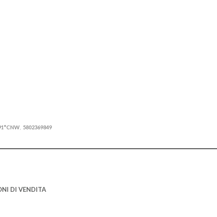
991*CNW
5802369849
,
NI DI VENDITA