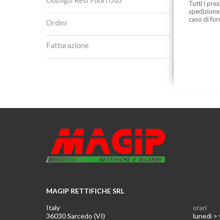
Obbligo Resi Fuori Uso
Tutti i pre
spedizione
caso di for
Ordini
Fatturazione
MAGIP RETTIFICHE SRL
Italy
orari
36030 Sarcedo (VI)
lunedì >