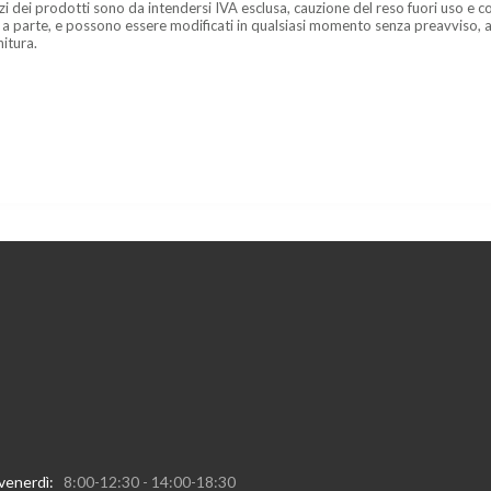
zzi dei prodotti sono da intendersi IVA esclusa, cauzione del reso fuori uso e co
 a parte, e possono essere modificati in qualsiasi momento senza preavviso, a
nitura.
 venerdì:
8:00-12:30 - 14:00-18:30