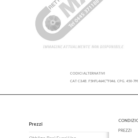
CODICI ALTERNATIVI
CAT C3.4B
F5HFL464C*F046
CPG
450-7
,
,
,
CONDIZIO
Prezzi
PREZZI