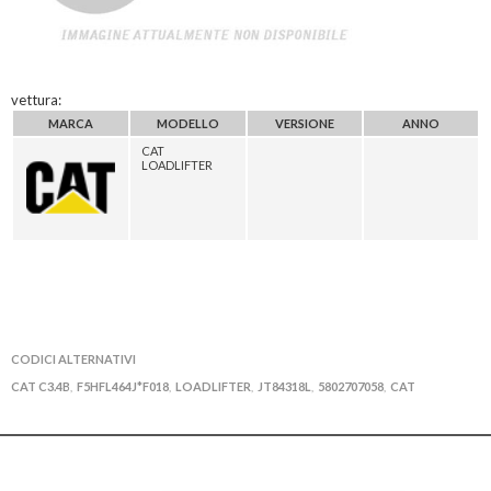
vettura:
MARCA
MODELLO
VERSIONE
ANNO
CAT
LOADLIFTER
CODICI ALTERNATIVI
CAT C3.4B
F5HFL464J*F018
LOADLIFTER
JT84318L
5802707058
CAT
,
,
,
,
,