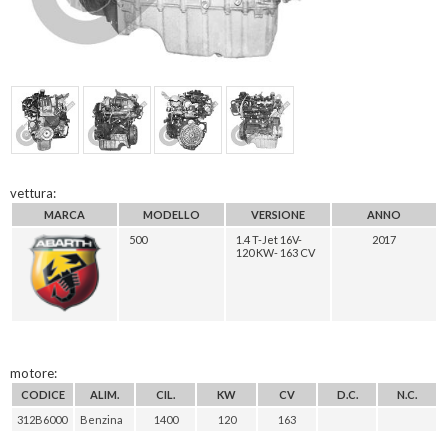
vettura:
MARCA
MODELLO
VERSIONE
ANNO
500
1.4 T-Jet 16V-
2017
120 KW- 163 CV
motore:
CODICE
ALIM.
CIL.
KW
CV
D.C.
N.C.
312B6000
Benzina
1400
120
163