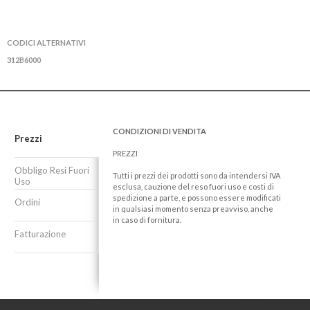
CODICI ALTERNATIVI
312B6000
CONDIZIONI DI VENDITA
Prezzi
PREZZI
Obbligo Resi Fuori
Tutti i prezzi dei prodotti sono da intendersi IVA
Uso
esclusa, cauzione del reso fuori uso e costi di
spedizione a parte, e possono essere modificati
Ordini
in qualsiasi momento senza preavviso, anche
in caso di fornitura.
Fatturazione