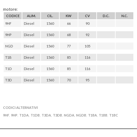
motore:
CODICE
ALIM.
CIL.
KW
CV
D.C.
N.C.
9HF
Diesel
1560
66
90
9HP
Diesel
1560
68
92
NGD
Diesel
1560
77
105
T1B
Diesel
1560
85
116
T1D
Diesel
1560
85
116
T3D
Diesel
1560
70
95
CODICI ALTERNATIVI
9HF
9HP
T1DA
T1DB
T3DA
T3DB
NGDA
NGDB
T1BA
T1BB
T1BC
,
,
,
,
,
,
,
,
,
,