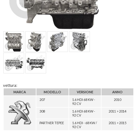
vettura:
MARCA
MODELLO
VERSIONE
ANNO
207
1.6 HDI 68 KW -
2010
92 CV
308
1.6 HDI 68 KW -
2011 > 2014
92 CV
PARTNER TEPEE
1.6 HDI - 68 KW /
2011 > 2015
92 CV