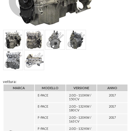
vettura:
MARCA
MODELLO
VERSIONE
ANNO
E-PACE
2.0 D - 110 KW /
2017
150 CV
E-PACE
2.0 D - 132 KW /
2017
180 CV
F-PACE
2.0 D - 120 KW /
2017
163 CV
F-PACE
2.0 D - 132 KW /