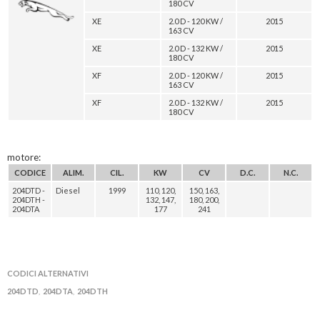
180 CV
XE
2.0 D - 120 KW /
2015
163 CV
XE
2.0 D - 132 KW /
2015
180 CV
XF
2.0 D - 120 KW /
2015
163 CV
XF
2.0 D - 132 KW /
2015
180 CV
motore:
CODICE
ALIM.
CIL.
KW
CV
D.C.
N.C.
204DTD -
Diesel
1999
110, 120,
150, 163,
204DTH -
132, 147,
180, 200,
204DTA
177
241
CODICI ALTERNATIVI
204DTD
204DTA
204DTH
,
,