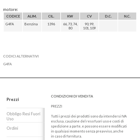
motore:
CODICE
ALIM.
CIL.
KW
CV
D.C.
N.C.
G4FA
Benzina
1396
66, 73, 74,
90, 99,
80
101, 109
CODICI ALTERNATIVI
G4FA
CONDIZIONI DI VENDITA
Prezzi
PREZZI
Obbligo Resi Fuori
Tutti i prezzi dei prodotti sono da intendersi IVA
Uso
esclusa, cauzione del reso fuori uso e costi di
spedizione a parte, e possono essere modificati
Ordini
in qualsiasi momento senza preavviso, anche
in caso di fornitura.