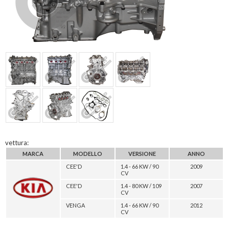
vettura:
MARCA
MODELLO
VERSIONE
ANNO
CEE'D
1.4 - 66 KW / 90
2009
CV
CEE'D
1.4 - 80 KW / 109
2007
CV
VENGA
1.4 - 66 KW / 90
2012
CV