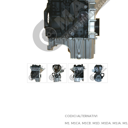
CODICI ALTERNATIVI
M1
M1CA
M1CB
M1D
M1DA
M1JA
M1
,
,
,
,
,
,