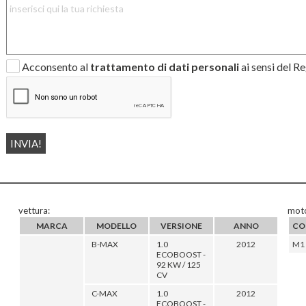
Acconsento al
trattamento di dati personali
ai sensi del 
vettura:
moto
MARCA
MODELLO
VERSIONE
ANNO
CO
B-MAX
1.0
2012
M1
ECOBOOST -
92 KW / 125
CV
C-MAX
1.0
2012
ECOBOOST -