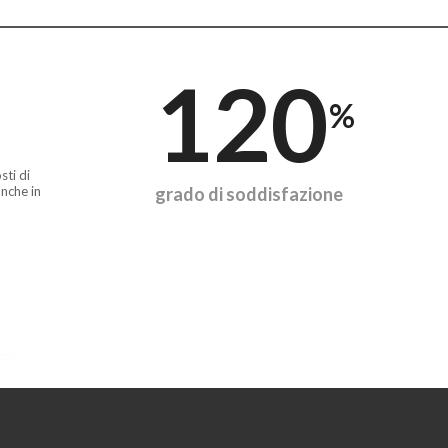
120
%
sti di
nche in
grado di soddisfazione