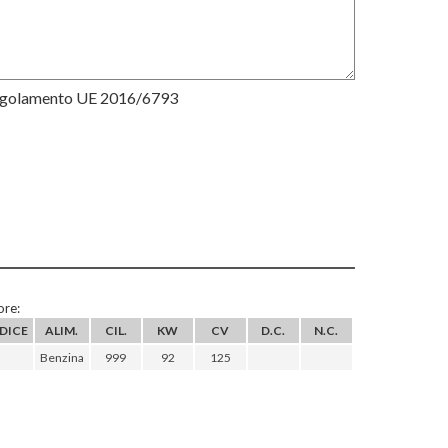
Regolamento UE 2016/6793
re:
DICE
ALIM.
CIL.
KW
CV
D.C.
N.C.
Benzina
999
92
125