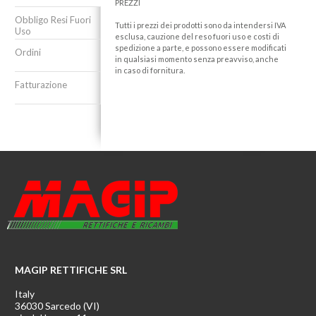
PREZZI
Obbligo Resi Fuori
Tutti i prezzi dei prodotti sono da intendersi IVA
Uso
esclusa, cauzione del reso fuori uso e costi di
spedizione a parte, e possono essere modificati
Ordini
in qualsiasi momento senza preavviso, anche
in caso di fornitura.
Fatturazione
MAGIP RETTIFICHE SRL
Italy
36030 Sarcedo (VI)