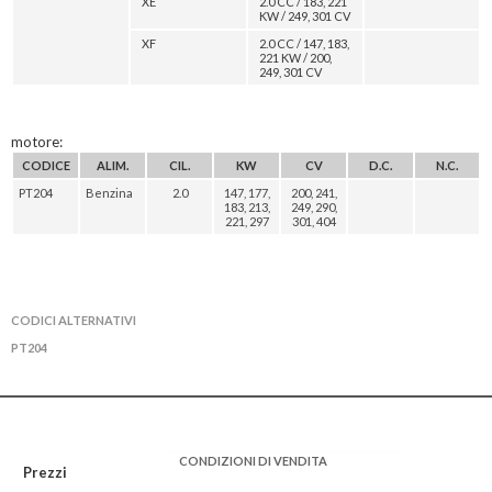
XE
2.0 CC / 183, 221
KW / 249, 301 CV
XF
2.0 CC / 147, 183,
221 KW / 200,
249, 301 CV
motore:
CODICE
ALIM.
CIL.
KW
CV
D.C.
N.C.
PT204
Benzina
2.0
147, 177,
200, 241,
183, 213,
249, 290,
221, 297
301, 404
CODICI ALTERNATIVI
PT204
CONDIZIONI DI VENDITA
Prezzi