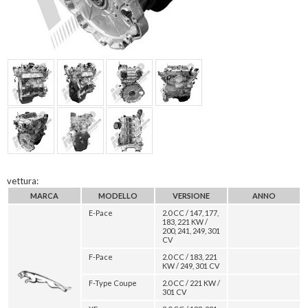
vettura:
MARCA
MODELLO
VERSIONE
ANNO
E-Pace
2.0 CC / 147, 177,
183, 221 KW /
200, 241, 249, 301
CV
F-Pace
2.0 CC / 183, 221
KW / 249, 301 CV
F-Type Coupe
2.0 CC / 221 KW /
301 CV