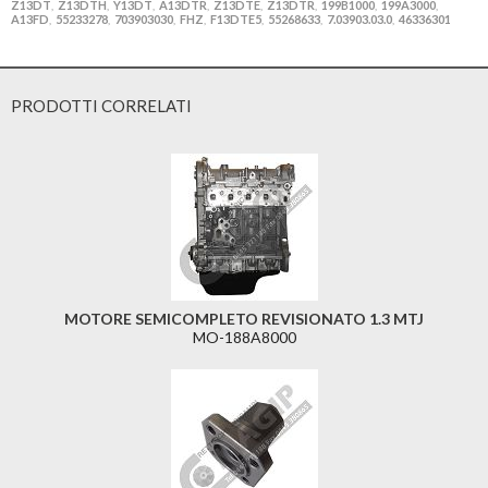
Z13DT
Z13DTH
Y13DT
A13DTR
Z13DTE
Z13DTR
199B1000
199A3000
,
,
,
,
,
,
,
,
A13FD
55233278
703903030
FHZ
F13DTE5
55268633
7.03903.03.0
46336301
,
,
,
,
,
,
,
PRODOTTI CORRELATI
MOTORE SEMICOMPLETO REVISIONATO 1.3 MTJ
MO-188A8000