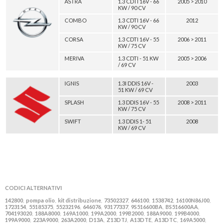
ASTRA
1.3 CDTI 16V - 66
2005 > 2010
KW / 90 CV
COMBO
1.3 CDTI 16V - 66
2012
KW / 90 CV
CORSA
1.3 CDTI 16V - 55
2006 > 2011
KW / 75 CV
MERIVA
1.3 CDTI - 51 KW
2005 > 2006
/ 69 CV
IGNIS
1.3I DDIS 16V -
2003
51 KW / 69 CV
SPLASH
1.3 DDIS 16V - 55
2008 > 2011
KW / 75 CV
SWIFT
1.3 DDIS 1- 51
2008
KW / 69 CV
CODICI ALTERNATIVI
142800
pompa olio
kit distribuzione
73502327
646100
1538742
16100N86J00
,
,
,
,
,
,
,
1723154
55185375
55232196
646076
93177337
9S516600BA
BS516600AA
,
,
,
,
,
,
,
704193020
188A8000
169A1000
199A2000
199B2000
188A9000
199B4000
,
,
,
,
,
,
,
199A9000
223A9000
263A2000
D13A
Z13DTJ
A13DTE
A13DTC
169A5000
,
,
,
,
,
,
,
,