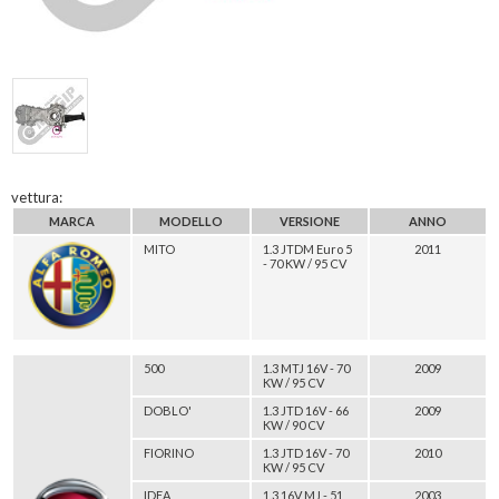
vettura:
MARCA
MODELLO
VERSIONE
ANNO
MITO
1.3 JTDM Euro 5
2011
- 70 KW / 95 CV
500
1.3 MTJ 16V - 70
2009
KW / 95 CV
DOBLO'
1.3 JTD 16V - 66
2009
KW / 90 CV
FIORINO
1.3 JTD 16V - 70
2010
KW / 95 CV
IDEA
1.3 16V MJ - 51
2003