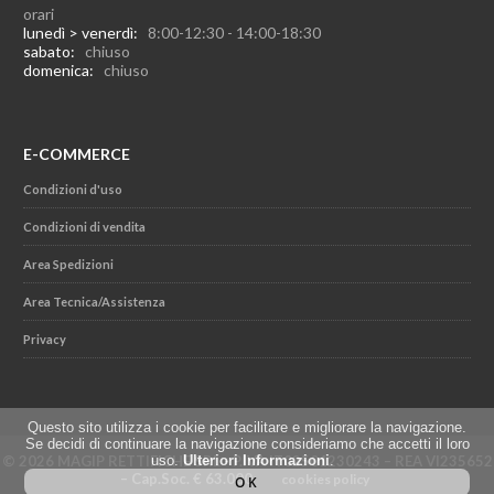
orari
lunedì > venerdì:
8:00-12:30 - 14:00-18:30
sabato:
chiuso
domenica:
chiuso
E-COMMERCE
Condizioni d'uso
Condizioni di vendita
Area Spedizioni
Area Tecnica/Assistenza
Privacy
Questo sito utilizza i cookie per facilitare e migliorare la navigazione.
Se decidi di continuare la navigazione consideriamo che accetti il loro
uso.
Ulteriori Informazioni
.
© 2026 MAGIP RETTIFICHE SRL - P.IVA IT02501230243 – REA VI235652
– Cap.Soc. € 63.000
cookies policy