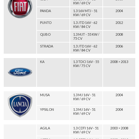
KW / 69 CV
PANDA
1.3 16V MTJ - 51
2004
KW / 69 CV
PUNTO
1.3 JTD 16V - 62
2012
KW / 84 CV
QUBO
1.3 MJT - 55 KW /
2008
75 CV
STRADA
1.3 JTD 16V - 62
2006
KW / 84 CV
KA
1.3 TDCI 16V - 55
2008 > 2013
KW / 75 CV
MUSA
1.3 MJ 16V - 51
2004
KW / 69 CV
YPSILON
1.3 MJ 16V - 51
2004
KW / 69 CV
AGILA
1.3 CDTI 16V - 51
2003 > 2008
KW / 69 CV