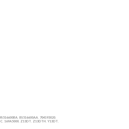
9S516600BA
BS516600AA
704193020
,
,
,
TC
169A5000
Z13DT
Z13DTH
Y13DT
,
,
,
,
,