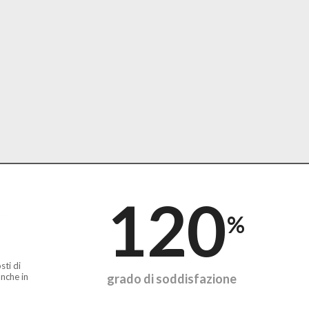
120
%
sti di
nche in
grado di soddisfazione