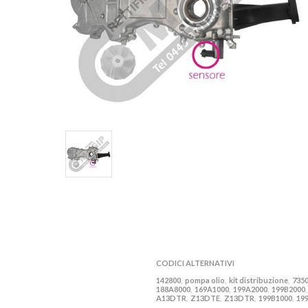
CODICI ALTERNATIVI
142800
pompa olio
kit distribuzione
735
,
,
,
188A8000
169A1000
199A2000
199B2000
,
,
,
A13DTR
Z13DTE
Z13DTR
199B1000
19
,
,
,
,