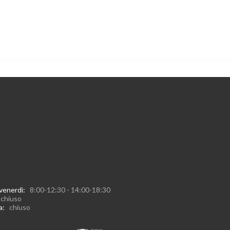
 venerdì:
8:00-12:30 - 14:00-18:30
:
chiuso
ca:
chiuso