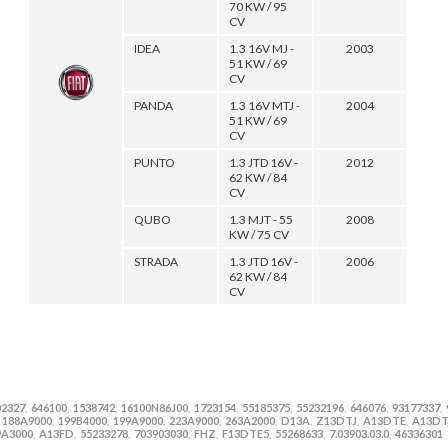
70 KW / 95
CV
IDEA
1.3 16V MJ -
2003
51 KW / 69
CV
PANDA
1.3 16V MTJ -
2004
51 KW / 69
CV
PUNTO
1.3 JTD 16V -
2012
62 KW / 84
CV
QUBO
1.3 MJT - 55
2008
KW / 75 CV
STRADA
1.3 JTD 16V -
2006
62 KW / 84
CV
02327
646100
1538742
16100N86J00
1723154
55185375
55232196
646076
93177337
,
,
,
,
,
,
,
,
,
188A9000
199B4000
199A9000
223A9000
263A2000
D13A
Z13DTJ
A13DTE
A13D
,
,
,
,
,
,
,
,
,
9A3000
A13FD
55233278
703903030
FHZ
F13DTE5
55268633
7.03903.03.0
46336301
,
,
,
,
,
,
,
,