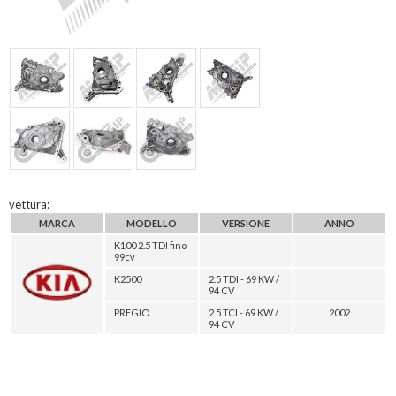
vettura:
MARCA
MODELLO
VERSIONE
ANNO
K100 2.5 TDI fino
99cv
K2500
2.5 TDI - 69 KW /
94 CV
PREGIO
2.5 TCI - 69 KW /
2002
94 CV