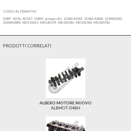
CODICI ALTERNATIVI
D4BF
4D56
4D56T
D4BH
pompa olio
21340-42501
21340-42800
2134042501
,
,
,
,
,
,
,
,
2134042800
MD155612
MD181579
MD181581
MD181583
MD303736
,
,
,
,
,
PRODOTTI CORRELATI
ALBERO MOTORE NUOVO
ALBMOT-D4BH