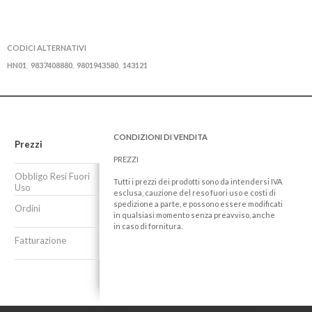
CODICI ALTERNATIVI
HN01
9837408880
9801943580
143121
,
,
,
CONDIZIONI DI VENDITA
Prezzi
PREZZI
Obbligo Resi Fuori
Tutti i prezzi dei prodotti sono da intendersi IVA
Uso
esclusa, cauzione del reso fuori uso e costi di
spedizione a parte, e possono essere modificati
Ordini
in qualsiasi momento senza preavviso, anche
in caso di fornitura.
Fatturazione