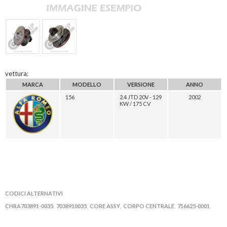
vettura:
MARCA
MODELLO
VERSIONE
ANNO
156
2.4 JTD 20V - 129
2002
KW / 175 CV
CODICI ALTERNATIVI
CHRA703891-0035
7038910035
CORE ASSY
CORPO CENTRALE
716625-0001
,
,
,
,