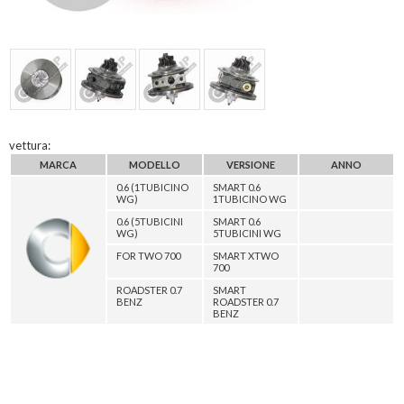
vettura:
MARCA
MODELLO
VERSIONE
ANNO
0.6 (1TUBICINO
SMART 0.6
WG)
1TUBICINO WG
0.6 (5TUBICINI
SMART 0.6
WG)
5TUBICINI WG
FOR TWO 700
SMART XTWO
700
ROADSTER 0.7
SMART
BENZ
ROADSTER 0.7
BENZ