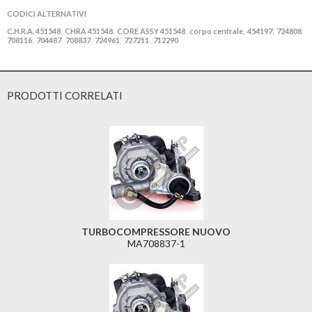
CODICI ALTERNATIVI
C.H.R.A. 451548
CHRA 451548
CORE ASSY 451548
corpo centrale
454197
724808
,
,
,
,
,
,
708116
704487
708837
724961
727211
712290
,
,
,
,
,
PRODOTTI CORRELATI
TURBOCOMPRESSORE NUOVO
MA708837-1