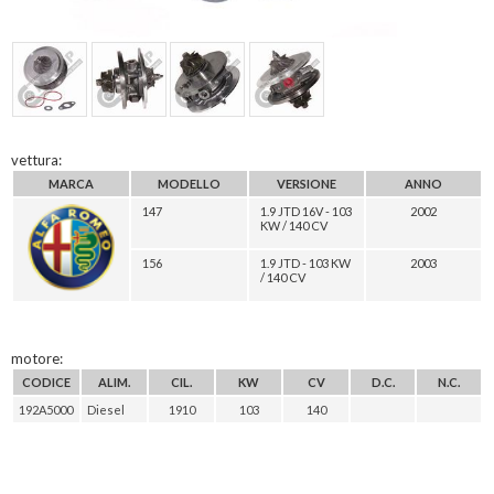
vettura:
MARCA
MODELLO
VERSIONE
ANNO
147
1.9 JTD 16V - 103
2002
KW / 140 CV
156
1.9 JTD - 103 KW
2003
/ 140 CV
motore:
CODICE
ALIM.
CIL.
KW
CV
D.C.
N.C.
192A5000
Diesel
1910
103
140