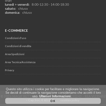
orari
lunedì > venerdì:
8:00-12:30 - 14:00-18:30
sabato:
chiuso
domenica:
chiuso
E-COMMERCE
Condizioni d'uso
Condizioni di vendita
Area Spedizioni
Area Tecnica/Assistenza
Privacy
Questo sito utilizza i cookie per facilitare e migliorare la navigazione.
Se decidi di continuare la navigazione consideriamo che accetti il loro
uso.
Ulteriori Informazioni
.
© 2026 MAGIP RETTIFICHE SRL - P.IVA IT02501230243 – REA VI235652
– Cap.Soc. € 63.000
cookies policy