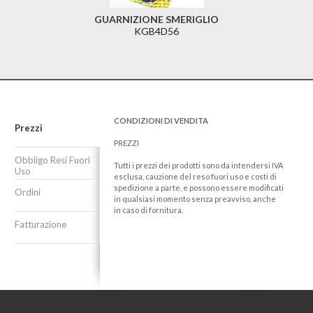
GUARNIZIONE SMERIGLIO
KGB4D56
CONDIZIONI DI VENDITA
Prezzi
PREZZI
Obbligo Resi Fuori
Tutti i prezzi dei prodotti sono da intendersi IVA
Uso
esclusa, cauzione del reso fuori uso e costi di
spedizione a parte, e possono essere modificati
Ordini
in qualsiasi momento senza preavviso, anche
in caso di fornitura.
Fatturazione