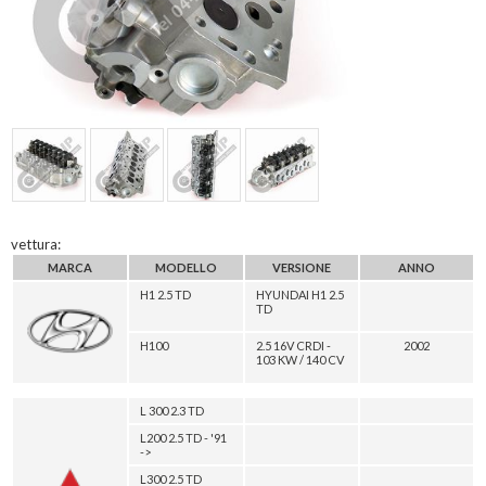
vettura:
MARCA
MODELLO
VERSIONE
ANNO
H1 2.5 TD
HYUNDAI H1 2.5
TD
H100
2.5 16V CRDI -
2002
103 KW / 140 CV
L 300 2.3 TD
L200 2.5 TD - '91
->
L300 2.5 TD