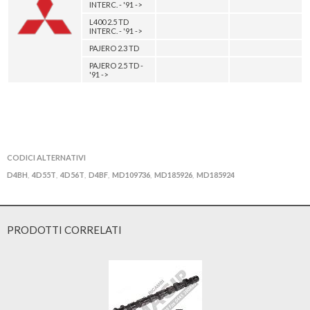
INTERC. - '91 ->
L400 2.5 TD
INTERC. - '91 ->
PAJERO 2.3 TD
PAJERO 2.5 TD -
'91 ->
CODICI ALTERNATIVI
D4BH
4D55T
4D56T
D4BF
MD109736
MD185926
MD185924
,
,
,
,
,
,
PRODOTTI CORRELATI