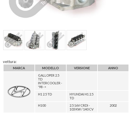
vettura:
MARCA
MODELLO
VERSIONE
ANNO
GALLOPER 2.5
TD
INTERCOOLER -
'98 ->
H1 2.5 TD
HYUNDAI H1 2.5
TD
H100
2.5 16V CRDI -
2002
103 KW / 140 CV