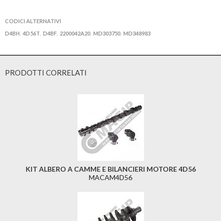
CODICI ALTERNATIVI
D4BH
4D56T
D4BF
2200042A20
MD303750
MD348983
,
,
,
,
,
PRODOTTI CORRELATI
KIT ALBERO A CAMME E BILANCIERI MOTORE 4D56
MACAM4D56