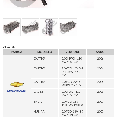
vettura:
MARCA
MODELLO
VERSIONE
ANNO
CAPTIVA
2.0 D 4WD - 110
2006
KW / 150 CV
CAPTIVA
2.0 VCDI 16V FAP
2006
- 110 KW / 150
CV
CAPTIVA
2.0 VCDI 2WD -
2008
93 KW / 127 CV
CRUZE
2.0 D 16V - 110
2009
KW / 150 CV
EPICA
2.0 VCDI 16V -
2007
110 KW / 150 CV
NUBIRA
2.0 TCDI 16V - 89
2007
KW / 121 CV