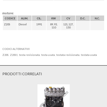
motore:
CODICE
ALIM.
CIL.
KW
CV
D.C.
N.C.
Z20S
Diesel
1991
89, 93,
121, 127,
110
150
CODICI ALTERNATIVI
Z20S
Z20S1
testa revisionata
testa usata
testata revisionata
testata usata
,
,
,
,
,
PRODOTTI CORRELATI