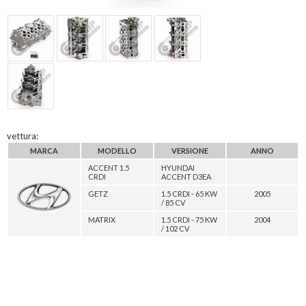
vettura:
MARCA
MODELLO
VERSIONE
ANNO
ACCENT 1.5
HYUNDAI
CRDI
ACCENT D3EA
GETZ
1.5 CRDI - 65 KW
2005
/ 85 CV
MATRIX
1.5 CRDI - 75 KW
2004
/ 102 CV