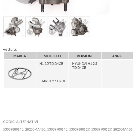
vettura:
MARCA
MODELLO
VERSIONE
ANNO
H1 2.5 TD D4CB
HYUNDAI H1 2.5
TD D4CB
STAREX 2.5 CRDI
CODICI ALTERNATIVI
53039880145
28200-4A480
53039700145
53039880127
53039700127
282004A480
,
,
,
,
,