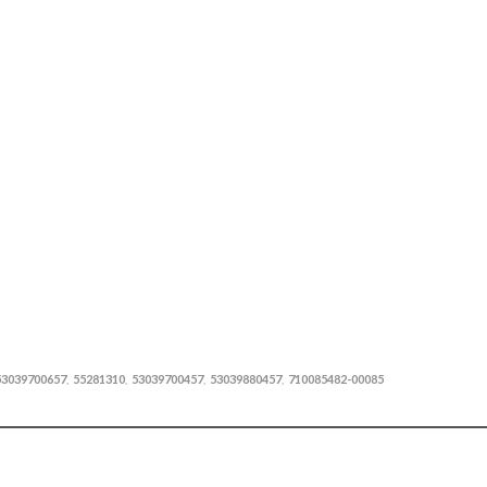
53039700657
55281310
53039700457
53039880457
710085482-00085
,
,
,
,