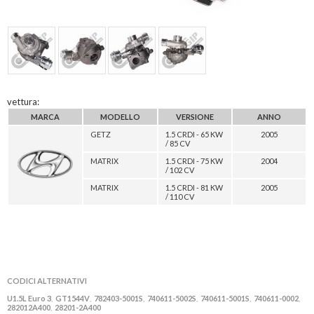
vettura:
MARCA
MODELLO
VERSIONE
ANNO
GETZ
1.5 CRDI - 65 KW
2005
/ 85 CV
MATRIX
1.5 CRDI - 75 KW
2004
/ 102 CV
MATRIX
1.5 CRDI - 81 KW
2005
/ 110 CV
CODICI ALTERNATIVI
U1.5L Euro 3
GT1544V
782403-5001S
740611-5002S
740611-5001S
740611-0002
,
,
,
,
,
,
282012A400
28201-2A400
,