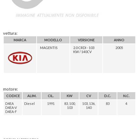
vettura:
MARCA
MODELLO
VERSIONE
ANNO
MAGENTIS
2.0 CRDI - 103
2005
KW / 140CV
motore:
CODICE
ALIM.
CIL.
KW
CV
D.C.
N.C.
D4EA
Diesel
1991
83, 100,
103, 136,
83
4
D4EA-V
103
140
D4EA-F