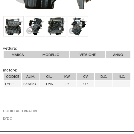
vettura:
MARCA
MODELLO
VERSIONE
ANNO
motore:
CODICE
ALIM.
CIL.
KW
CV
D.C.
N.C.
EYDC
Benzina
1796
85
115
CODICI ALTERNATIVI
EYDC