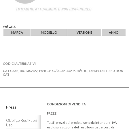
vettura:
MARCA
MODELLO
VERSIONE
ANNO
CODICI ALTERNATIVI
CAT C3.4B
5802369922
F5HFL414G*A032
462-9025*CJG
DIESEL DISTRIBUTION
,
,
,
,
CAT
CONDIZIONI DI VENDITA
Prezzi
PREZZI
Obbligo Resi Fuori
Tutti i prezzi dei prodotti sono da intendersi IVA
Uso
esclusa, cauzione del reso fuori uso e costi di