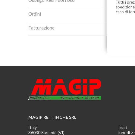
Obbligo Resi Fuori Uso
Tutti i pre
spedizione
caso di for
Ordini
Fatturazione
MAGIP RETTIFICHE SRL
Italy
orari
36030 Sarcedo (VI)
lunedì >