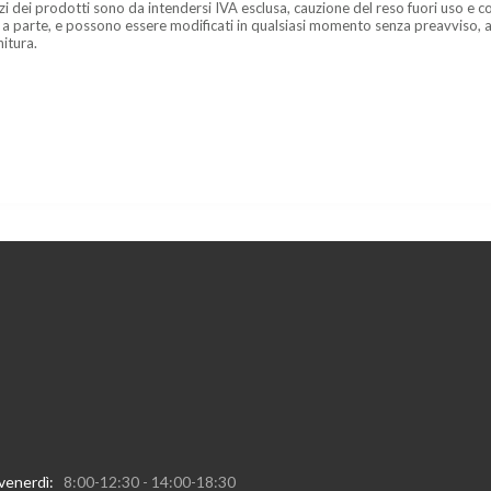
zzi dei prodotti sono da intendersi IVA esclusa, cauzione del reso fuori uso e co
 a parte, e possono essere modificati in qualsiasi momento senza preavviso, a
nitura.
 venerdì:
8:00-12:30 - 14:00-18:30