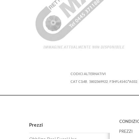
CODICI ALTERNATIVI
CAT C3.4B
5802369922
F5HFL414G*A032
,
,
,
CONDIZIO
Prezzi
PREZZI