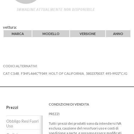
vettura:
MARCA
MODELLO
VERSIONE
ANNO
CODICI ALTERNATIVI
CAT C3.4B
F5HFL464C*F049
HOLT OF CALIFORNIA
5802370037
495-9922*CJG
,
,
,
,
CONDIZIONI DI VENDITA
Prezzi
PREZZI
Obbligo Resi Fuori
Tutti i prezzi dei prodotti sono da intendersi IVA
Uso
esclusa, cauzione del reso fuori uso e costi di
spedizione a parte, e possono essere modificati