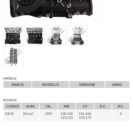
vettura:
MARCA
MODELLO
VERSIONE
ANNO
motore:
CODICE
ALIM.
CIL.
KW
CV
D.C.
N.C.
D4CB
Diesel
2497
100, 103,
136, 140,
4
110, 125
150, 170