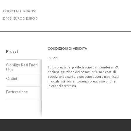
CODICI ALTERNATIVI
D4CB
EURO5
EURO 5
,
,
CONDIZIONI DI VENDITA
Prezzi
PREZZI
Obbligo Resi Fuori
Tutti i prezzi dei prodotti sono da intendersi IVA
Uso
esclusa, cauzione del reso fuori uso e costi di
spedizione a parte, e possono essere modificati
Ordini
in qualsiasi momento senza preavviso, anche
in caso di fornitura.
Fatturazione