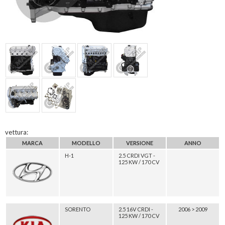
vettura:
MARCA
MODELLO
VERSIONE
ANNO
H-1
2.5 CRDI VGT -
125 KW / 170 CV
SORENTO
2.5 16V CRDI -
2006 > 2009
125 KW / 170 CV