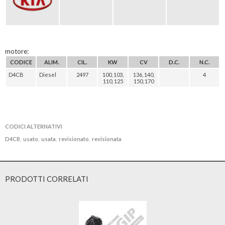
motore:
CODICE
ALIM.
CIL.
KW
CV
D.C.
N.C.
D4CB
Diesel
2497
100, 103,
136, 140,
4
110, 125
150, 170
CODICI ALTERNATIVI
D4CB
usato
usata
revisionato
revisionata
,
,
,
,
PRODOTTI CORRELATI