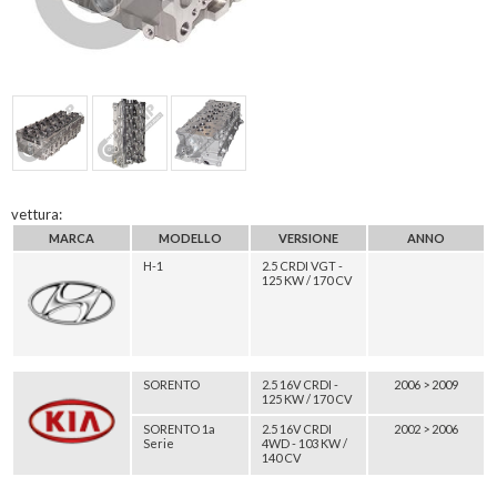
vettura:
MARCA
MODELLO
VERSIONE
ANNO
H-1
2.5 CRDI VGT -
125 KW / 170 CV
SORENTO
2.5 16V CRDI -
2006 > 2009
125 KW / 170 CV
SORENTO 1a
2.5 16V CRDI
2002 > 2006
Serie
4WD - 103 KW /
140 CV