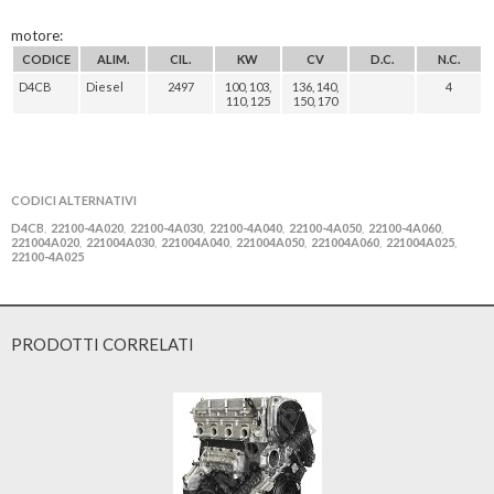
motore:
CODICE
ALIM.
CIL.
KW
CV
D.C.
N.C.
D4CB
Diesel
2497
100, 103,
136, 140,
4
110, 125
150, 170
CODICI ALTERNATIVI
D4CB
22100-4A020
22100-4A030
22100-4A040
22100-4A050
22100-4A060
,
,
,
,
,
,
221004A020
221004A030
221004A040
221004A050
221004A060
221004A025
,
,
,
,
,
,
22100-4A025
PRODOTTI CORRELATI