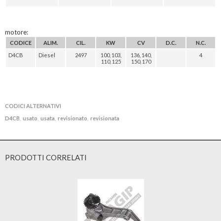
motore:
CODICE
ALIM.
CIL.
KW
CV
D.C.
N.C.
D4CB
Diesel
2497
100, 103,
136, 140,
4
110, 125
150, 170
CODICI ALTERNATIVI
D4CB
usato
usata
revisionato
revisionata
,
,
,
,
PRODOTTI CORRELATI