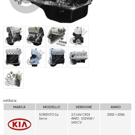
vettura:
MARCA
MODELLO
VERSIONE
ANNO
SORENTO 1a
2.5 16V CRDI
2002 > 2006
Serie
4WD - 103 KW /
140 CV